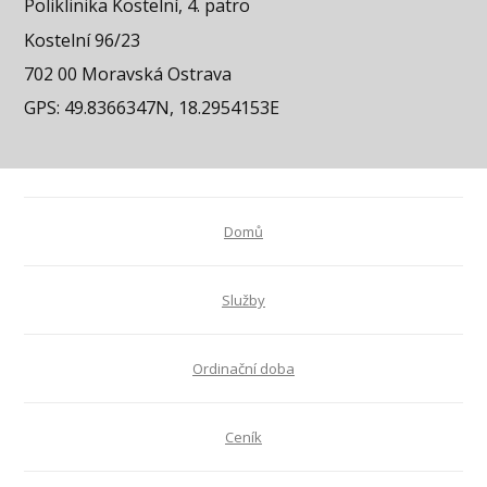
Poliklinika Kostelní, 4. patro
Kostelní 96/23
702 00 Moravská Ostrava
GPS: 49.8366347N, 18.2954153E
Domů
Služby
Ordinační doba
Ceník