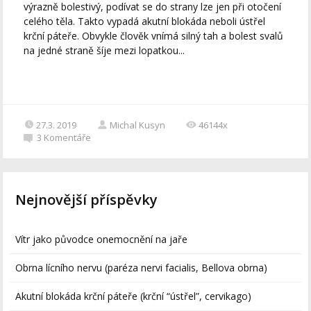
výrazně bolestivý, podívat se do strany lze jen při otočení
celého těla. Takto vypadá akutní blokáda neboli ústřel
krční páteře. Obvykle člověk vnímá silný tah a bolest svalů
na jedné straně šíje mezi lopatkou...
27.3. 2019
Michal Kusyn
46144x
3
Komentáře
Nejnovější příspěvky
Vítr jako původce onemocnění na jaře
Obrna lícního nervu (paréza nervi facialis, Bellova obrna)
Akutní blokáda krční páteře (krční “ústřel”, cervikago)