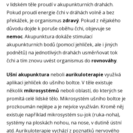
v lidském těle proudí v akupunkturních drahách.
Pokud proudí energie čchi v dráhách volně a bez
překážek, je organismus
zdravý
. Pokud z nějakého
důvodu dojde k poruše oběhu čchi, objevuje se
nemoc
. Akupunktura dokáže stimulací
akupunkturních bodů (pomocí jehliček, ale i jiných
podnětů) na jednotlivých drahách usměrňovat tok
čchi a tím znovu uvést organismus do
rovnováhy
.
Ušní akupunktura
neboli
aurikuloterapie
využívá
aplikaci jehliček do ušního boltce. V těle existuje
několik
mikrosystémů
neboli oblastí, do kterých se
promítá celé lidské tělo. Mikrosystém ušního boltce je
prozkoumán nejlépe a je nejvíce využíván. Kromě něj
existuje například mikrosystém su-jok (ruka-noha),
systémy na ploskách nohou, na nose, v dutině ústní
atd. Aurikuloterapie vychází z poznatků nervového