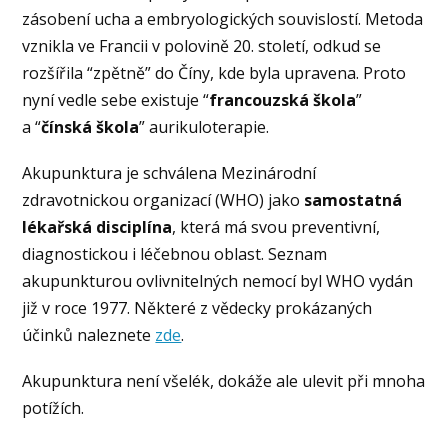
zásobení ucha a embryologických souvislostí. Metoda
vznikla ve Francii v polovině 20. století, odkud se
rozšířila “zpětně” do Číny, kde byla upravena. Proto
nyní vedle sebe existuje “
francouzská škola
”
a “
čínská škola
” aurikuloterapie.
Akupunktura je schválena Mezinárodní
zdravotnickou organizací (WHO) jako
samostatná
lékařská disciplína
, která má svou preventivní,
diagnostickou i léčebnou oblast. Seznam
akupunkturou ovlivnitelných nemocí byl WHO vydán
již v roce 1977. Některé z vědecky prokázaných
účinků naleznete
zde
.
Akupunktura není všelék, dokáže ale ulevit při mnoha
potížích.