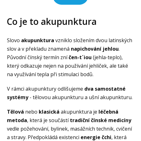
Co je to akupunktura
Slovo
akupunktura
vzniklo složením dvou latinských
slov a v překladu znamená
napichování jehlou
.
Původní čínský termín zní
čen-t´iou
(jehla-teplo),
který odkazuje nejen na používání jehliček, ale také
na využívání tepla při stimulaci bodů.
V rámci akupunktury odlišujeme
dva samostatné
systémy
- tělovou akupunkturu a ušní akupunkturu.
Tělová
nebo
klasická
akupunktura je
léčebná
metoda
, která je součástí
tradiční čínské medicíny
vedle požehování, bylinek, masážních technik, cvičení
a stravy. Předpokládá existenci
energie čchi
, která