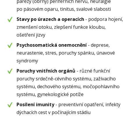
parézy (obrny) periferních nervů, neuralgie
po pásovém oparu, tinitus, svalové slabosti
Stavy po úrazech a operacích
- podpora hojení,
zmenšení otoku, zlepšení funkce kloubu,
ošetření jizvy
Psychosomatická onemocnění
- deprese,
neurastenie, stres, poruchy spánku, únavové
syndromy
Poruchy vnitřních orgánů
- různé funkční
poruchy srdečně-cévního systému, zažívacího
systému, dechového systému, močopohlavního
systému, gynekologické potíže
Posílení imunity
- preventivní opatření, infekty
dýchacích cest v počínajícím stádiu