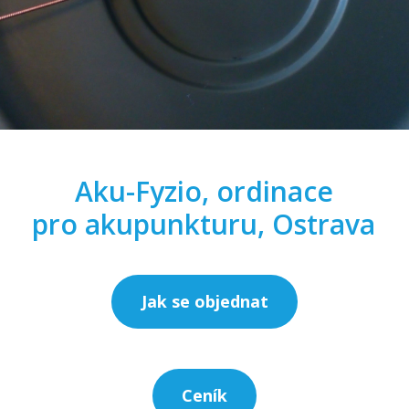
Aku-Fyzio, ordinace
pro akupunkturu, Ostrava
Jak se objednat
Ceník