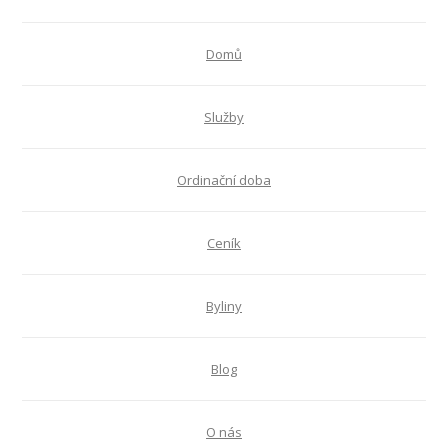
Domů
Služby
Ordinační doba
Ceník
Byliny
Blog
O nás