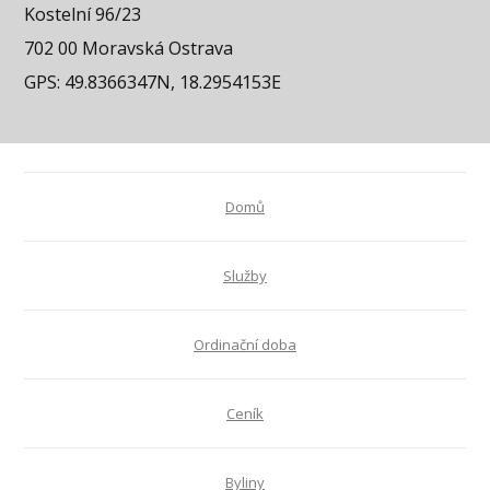
Kostelní 96/23
702 00 Moravská Ostrava
GPS: 49.8366347N, 18.2954153E
Domů
Služby
Ordinační doba
Ceník
Byliny