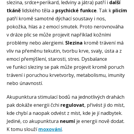
slezina, srdce+perikard, ledviny a játra) patří i
další
tkáně
lidského těla a
psychické funkce
. Tak k
plicím
patří kromě samotné dýchací soustavy i nos,
pokožka, hlas a z emocí smutek. Proto nerovnováha
v dráze plic se může projevit například kožními
problémy nebo alergiemi.
Slezina
kromě trávení má
vliv na přeměnu tekutin, tvorbu krve, svaly, ústa a z
emocí přemýšlení, starosti, stres. Dysbalance
ve funkci sleziny se pak může projevit kromě poruch
trávení i poruchou krvetvorby, metabolismu, imunity
nebo únavností.
Akupunktura stimulací bodů na jednotlivých drahách
pak dokáže energii čchi
regulovat
, přivést ji do míst,
kde chybí a naopak odvést z míst, kde je jí nadbytek.
Jediné, co akupunktura
neumí
je energii nově dodat.
K tomu slouží
moxování
.