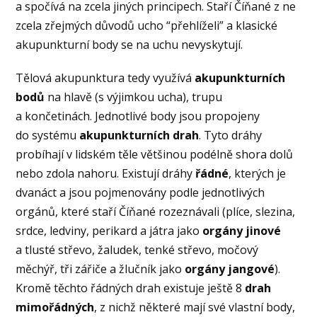
a spočívá na zcela jiných principech. Staří Číňané z ne
zcela zřejmých důvodů ucho “přehlíželi” a klasické
akupunkturní body se na uchu nevyskytují.
Tělová akupunktura tedy využívá
akupunkturních
bodů
na hlavě (s výjimkou ucha), trupu
a končetinách. Jednotlivé body jsou propojeny
do systému
akupunkturních drah
. Tyto dráhy
probíhají v lidském těle většinou podélně shora dolů
nebo zdola nahoru. Existují dráhy
řádné
, kterých je
dvanáct a jsou pojmenovány podle jednotlivých
orgánů, které staří Číňané rozeznávali (plíce, slezina,
srdce, ledviny, perikard a játra jako
orgány jinové
a tlusté střevo, žaludek, tenké střevo, močový
měchýř, tři zářiče a žlučník jako
orgány jangové
).
Kromě těchto řádných drah existuje ještě 8
drah
mimořádných
, z nichž některé mají své vlastní body,