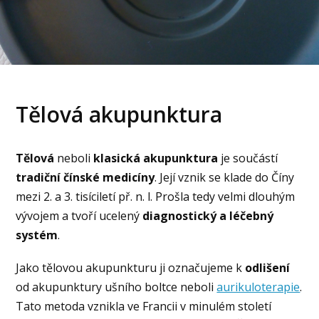
Tělová akupunktura
Tělová
neboli
klasická akupunktura
je součástí
tradiční čínské medicíny
. Její vznik se klade do Číny
mezi 2. a 3. tisíciletí př. n. l. Prošla tedy velmi dlouhým
vývojem a tvoří ucelený
diagnostický a léčebný
systém
.
Jako tělovou akupunkturu ji označujeme k
odlišení
od akupunktury ušního boltce neboli
aurikuloterapie
.
Tato metoda vznikla ve Francii v minulém století