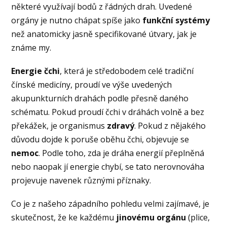
některé využívají bodů z řádných drah. Uvedené
orgány je nutno chápat spíše jako
funkční systémy
než anatomicky jasně specifikované útvary, jak je
známe my.
Energie čchi
, která je středobodem celé tradiční
čínské medicíny, proudí ve výše uvedených
akupunkturních drahách podle přesně daného
schématu. Pokud proudí čchi v dráhách volně a bez
překážek, je organismus
zdravý
. Pokud z nějakého
důvodu dojde k poruše oběhu čchi, objevuje se
nemoc
. Podle toho, zda je dráha energií přeplněná
nebo naopak jí energie chybí, se tato nerovnováha
projevuje navenek různými příznaky.
Co je z našeho západního pohledu velmi zajímavé, je
skutečnost, že ke každému
jinovému orgánu
(plice,