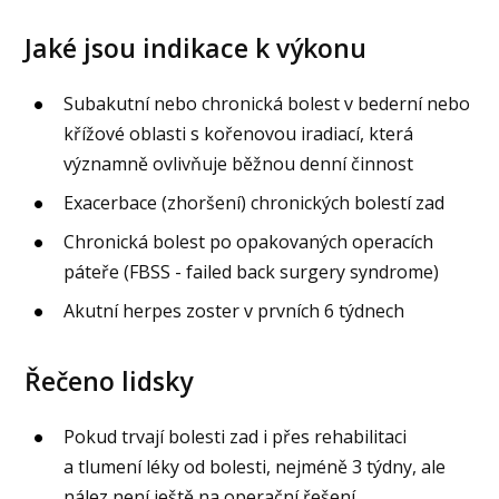
Jaké jsou indikace k výkonu
Subakutní nebo chronická bolest v bederní nebo
křížové oblasti s kořenovou iradiací, která
významně ovlivňuje běžnou denní činnost
Exacerbace (zhoršení) chronických bolestí zad
Chronická bolest po opakovaných operacích
páteře (FBSS - failed back surgery syndrome)
Akutní herpes zoster v prvních 6 týdnech
Řečeno lidsky
Pokud trvají bolesti zad i přes rehabilitaci
a tlumení léky od bolesti, nejméně 3 týdny, ale
nález není ještě na operační řešení