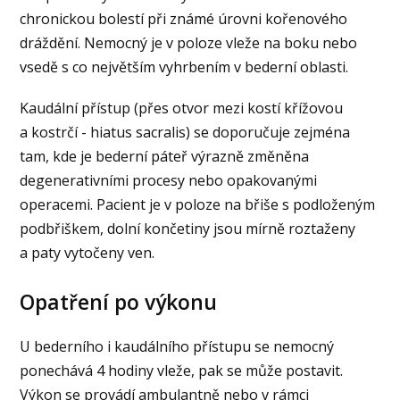
chronickou bolestí při známé úrovni kořenového
dráždění. Nemocný je v poloze vleže na boku nebo
vsedě s co největším vyhrbením v bederní oblasti.
Kaudální přístup (přes otvor mezi kostí křížovou
a kostrčí - hiatus sacralis) se doporučuje zejména
tam, kde je bederní páteř výrazně změněna
degenerativními procesy nebo opakovanými
operacemi. Pacient je v poloze na břiše s podloženým
podbřiškem, dolní končetiny jsou mírně roztaženy
a paty vytočeny ven.
Opatření po výkonu
U bederního i kaudálního přístupu se nemocný
ponechává 4 hodiny vleže, pak se může postavit.
Výkon se provádí ambulantně nebo v rámci