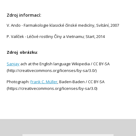
Zdroj informací:
V. Ando - Farmakologie klasické čínské medicíny, Svítání, 2007
P. Valíček - Léčivé rostliny Číny a Vietnamu; Start, 2014
Zdroj obrázku
:
Sanjay
ach at the English language Wikipedia / CC BY-SA
(http://creativecommons.org/licenses/by-sa/3.0/)
Photograph:
Frank C. Müller
, Baden-Baden / CC BY-SA
(https://creativecommons.org/licenses/by-sa/3.0)