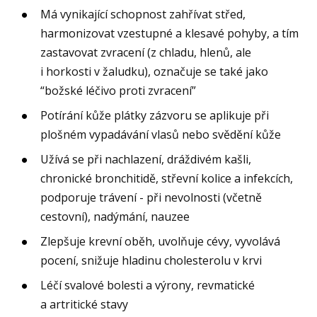
Má vynikající schopnost zahřívat střed,
harmonizovat vzestupné a klesavé pohyby, a tím
zastavovat zvracení (z chladu, hlenů, ale
i horkosti v žaludku), označuje se také jako
“božské léčivo proti zvracení”
Potírání kůže plátky zázvoru se aplikuje při
plošném vypadávání vlasů nebo svědění kůže
Užívá se při nachlazení, dráždivém kašli,
chronické bronchitidě, střevní kolice a infekcích,
podporuje trávení - při nevolnosti (včetně
cestovní), nadýmání, nauzee
Zlepšuje krevní oběh, uvolňuje cévy, vyvolává
pocení, snižuje hladinu cholesterolu v krvi
Léčí svalové bolesti a výrony, revmatické
a artritické stavy