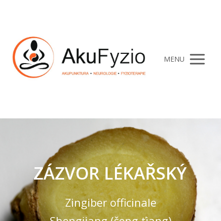
MENU
ZÁZVOR LÉKAŘSKÝ
Zingiber officinale
Shengjiang (šeng-ťiang)