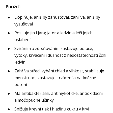
Použití
Doplňuje, aniž by zahušťoval, zahřívá, aniž by
vysušoval
Posiluje jin i jang jater a ledvin a léčí jejich
oslabení
Svíráním a zdrsňováním zastavuje poluce,
výtoky, krvácení i dušnost z nedostatečnosti čchi
ledvin
Zahřívá střed, vyhání chlad a vlhkost, stabilizuje
menstruaci, zastavuje krvácení a nadměrné
pocení
Má antibakteriální, antimykotické, antioxidační
a močopudné účinky
Snižuje krevní tlak i hladinu cukru v krvi