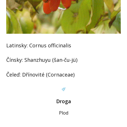
Latinsky: Cornus officinalis
Čínsky: Shanzhuyu (šan-ču-jü)
Čeleď: Dřínovité (Cornaceae)
Droga
Plod