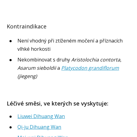
Kontraindikace
Není vhodný při ztíženém močení a příznacích
vlhké horkosti
Nekombinovat s druhy
Aristolochia contorta
,
Asarum sieboldii
a
Platycodon grandiflorum
(jiegeng)
Léčivé směsi, ve kterých se vyskytuje:
Liuwei Dihuang Wan
Qi-ju Dihuang Wan