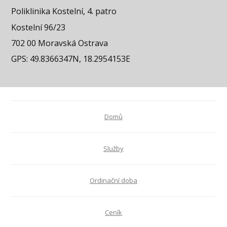
Poliklinika Kostelní, 4. patro
Kostelní 96/23
702 00 Moravská Ostrava
GPS: 49.8366347N, 18.2954153E
Domů
Služby
Ordinační doba
Ceník