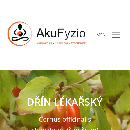
MENU
DŘÍN LÉKAŘSKÝ
Cornus officinalis
Shanzhuyu (šan-ču-jü)