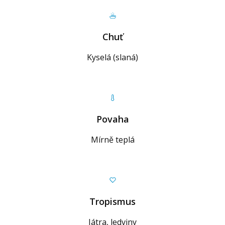
Chuť
Kyselá (slaná)
Povaha
Mírně teplá
Tropismus
Játra, ledviny