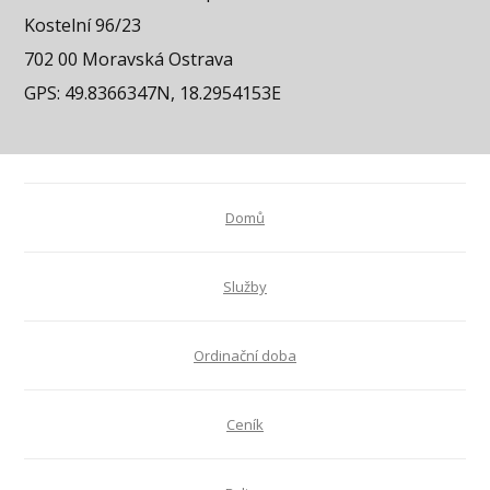
Kostelní 96/23
702 00 Moravská Ostrava
GPS: 49.8366347N, 18.2954153E
Domů
Služby
Ordinační doba
Ceník