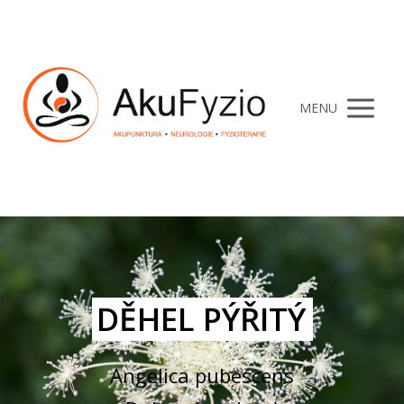
MENU
DĚHEL PÝŘITÝ
Angelica pubescens