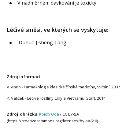
V nadměrném dávkování je toxický
Léčivé směsi, ve kterých se vyskytuje:
Duhuo Jisheng Tang
Zdroj informací:
V. Ando - Farmakologie klasické čínské medicíny, Svítání, 2007
P. Valíček - Léčivé rostliny Číny a Vietnamu; Start, 2014
Zdroj obrázku
:
Koichi Oda
/ CC BY-SA
(https://creativecommons.org/licenses/by-sa/2.0)